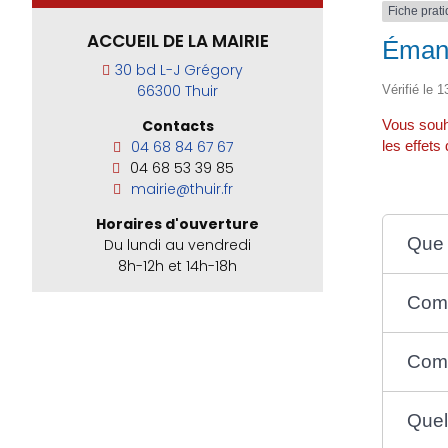
Fiche prat
ACCUEIL DE LA MAIRIE
Émanc
30 bd L-J Grégory
66300 Thuir
Vérifié le 
Vous souh
Contacts
les effets
04 68 84 67 67
04 68 53 39 85
mairie@thuir.fr
Horaires d'ouverture
Que 
Du lundi au vendredi
8h-12h et 14h-18h
Comm
Comm
Quel