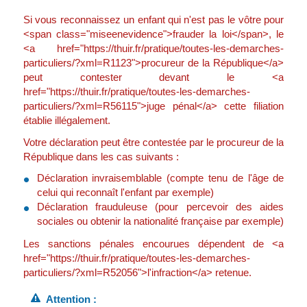
Si vous reconnaissez un enfant qui n'est pas le vôtre pour
<span class="miseenevidence">frauder la loi</span>, le
<a href="https://thuir.fr/pratique/toutes-les-demarches-
particuliers/?xml=R1123">procureur de la République</a>
peut contester devant le <a
href="https://thuir.fr/pratique/toutes-les-demarches-
particuliers/?xml=R56115">juge pénal</a> cette filiation
établie illégalement.
Votre déclaration peut être contestée par le procureur de la
République dans les cas suivants :
Déclaration invraisemblable (compte tenu de l'âge de
celui qui reconnaît l'enfant par exemple)
Déclaration frauduleuse (pour percevoir des aides
sociales ou obtenir la nationalité française par exemple)
Les sanctions pénales encourues dépendent de <a
href="https://thuir.fr/pratique/toutes-les-demarches-
particuliers/?xml=R52056">l'infraction</a> retenue.
Attention :