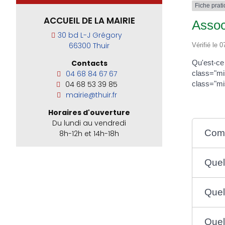
Fiche prat
ACCUEIL DE LA MAIRIE
Assoc
30 bd L-J Grégory
66300 Thuir
Vérifié le 0
Qu'est-
Contacts
class="
04 68 84 67 67
class="mi
04 68 53 39 85
mairie@thuir.fr
Horaires d'ouverture
Du lundi au vendredi
Comm
8h-12h et 14h-18h
Quel
Quel
Quel