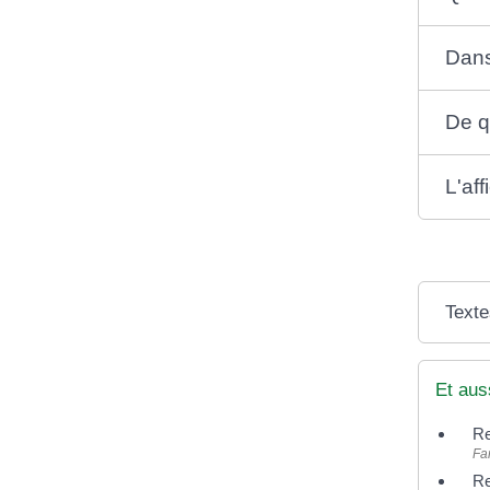
Dans
De q
L'af
Texte
Et aus
Re
Fam
Re