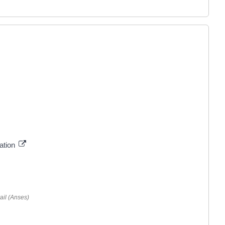
ation
ail (Anses)