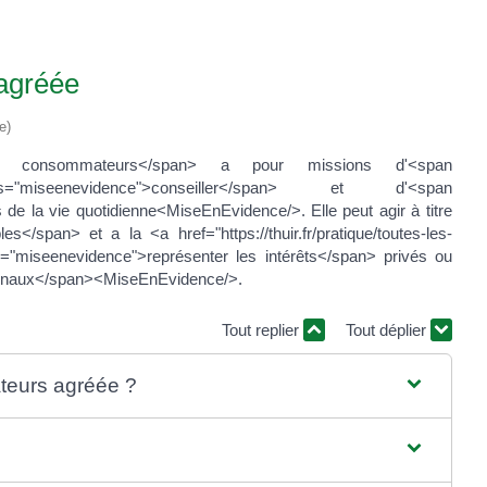
agréée
e)
es consommateurs</span> a pour missions d'<span
"miseenevidence">conseiller</span> et d'<span
de la vie quotidienne<MiseEnEvidence/>. Elle peut agir à titre
/span> et a la <a href="https://thuir.fr/pratique/toutes-les-
="miseenevidence">représenter les intérêts</span> privés ou
ibunaux</span><MiseEnEvidence/>.
Tout replier
Tout déplier
teurs agréée ?