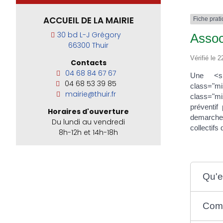
ACCUEIL DE LA MAIRIE
Fiche prat
30 bd L-J Grégory
Assoc
66300 Thuir
Vérifié le 2
Contacts
04 68 84 67 67
Une <sp
04 68 53 39 85
class="
mairie@thuir.fr
class="mi
préventif
Horaires d'ouverture
demarches
Du lundi au vendredi
collectif
8h-12h et 14h-18h
Qu'e
Comm