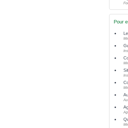
For
Pour e
Le
Mi
Gu
Ins
Co
Mi
Si
Ins
Co
Mi
Au
Au
Ag
Age
Qu
Mi