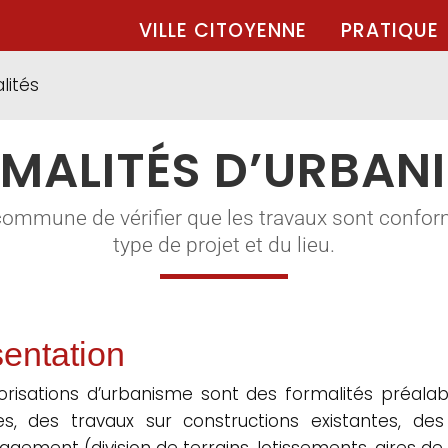
VILLE CITOYENNE
PRATIQUE
lités
MALITÉS D’URBAN
commune de vérifier que les travaux sont confor
type de projet et du lieu.
entation
orisations d’urbanisme sont des formalités préalabl
les, des travaux sur constructions existantes, d
gement (division de terrains, lotissements, aires de