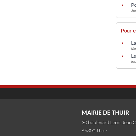
Po
Jus
Pour e
La
Min
Le
Ins
MAIRIE DE THUIR
30 boulevard Léon-Jean 
66300 Thuir