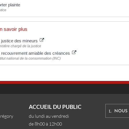
rter plainte
tice
n savoir plus
 justice des mineurs
istère chargé de la justice
 recouvrement amiable des créances
titut national de la consommation (INC)
ACCUEIL DU PUBLIC
NOUS
Grégory
du lundi au vendredi
de 8h00 à 12h00