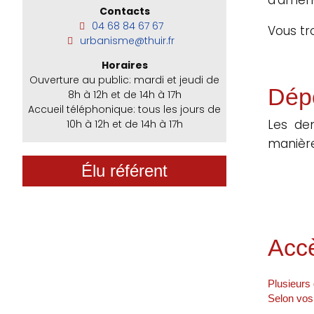
Contacts
04 68 84 67 67
Vous tr
urbanisme@thuir.fr
Horaires
Ouverture au public: mardi et jeudi de
Dép
8h à 12h et de 14h à 17h
Accueil téléphonique: tous les jours de
Les de
10h à 12h et de 14h à 17h
manière
Élu référent
Accè
Plusieurs 
Selon vos 