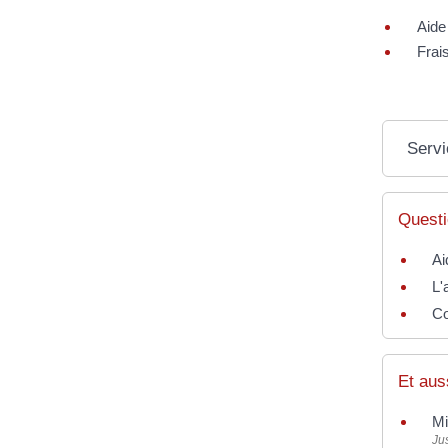
Aide 
Frais
Servi
Questi
Ai
L'
Co
Et aus
Mi
Jus