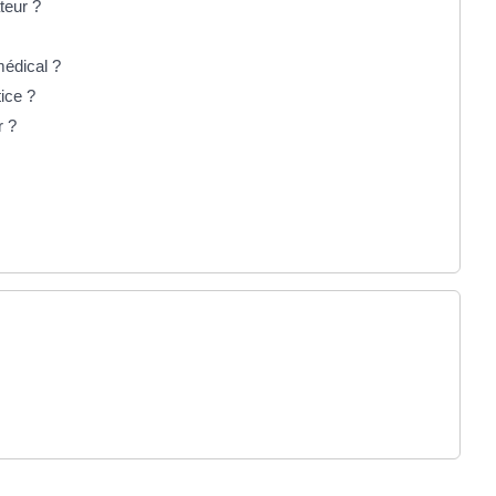
teur ?
médical ?
ice ?
r ?