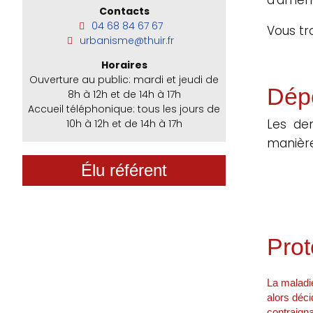
Contacts
04 68 84 67 67
Vous tr
urbanisme@thuir.fr
Horaires
Ouverture au public: mardi et jeudi de
Dép
8h à 12h et de 14h à 17h
Accueil téléphonique: tous les jours de
Les de
10h à 12h et de 14h à 17h
manière
Élu référent
Prot
La maladie
alors déci
contraigna