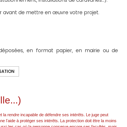
r avant de mettre en œuvre votre projet.
déposées, en format papier, en mairie ou de
SATION
le...)
et la rendre incapable de défendre ses intérêts. Le juge peut
e l'aide à protéger ses intérêts. La protection doit être la moins
e aussi les cas où la personne conserve encore ses facultés, mais