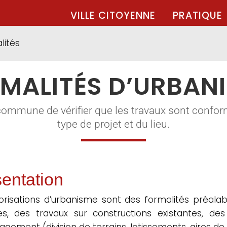
VILLE CITOYENNE
PRATIQUE
lités
MALITÉS D’URBAN
commune de vérifier que les travaux sont confor
type de projet et du lieu.
entation
orisations d’urbanisme sont des formalités préalabl
les, des travaux sur constructions existantes, d
gement (division de terrains, lotissements, aires de