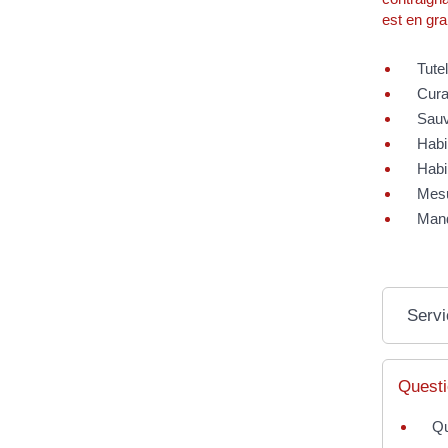
est en gra
Tutel
Cura
Sauv
Habil
Habil
Mesu
Mand
Servi
Questi
Qu