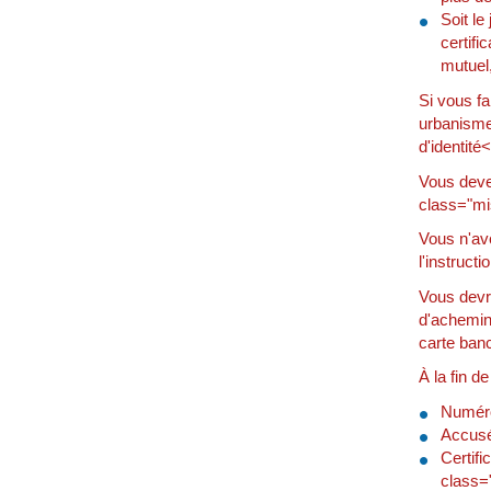
Soit le
certifi
mutuel,
Si vous fa
urbanisme
d'identité
Vous devez
class="mi
Vous n'av
l'instructi
Vous devr
d'achemin
carte banc
À la fin d
Numéro
Accusé
Certifi
class=