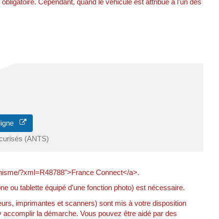
obligatoire. Cependant, quand le véhicule est attribué à l'un des
 ligne
écurisés (ANTS)
-urbanisme/?xml=R48788">France Connect</a>.
e ou tablette équipé d'une fonction photo) est nécessaire.
s, imprimantes et scanners) sont mis à votre disposition
y accomplir la démarche. Vous pouvez être aidé par des