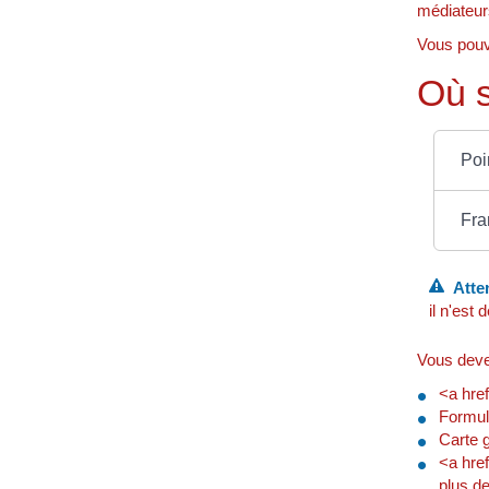
médiateurs
Vous pouv
Où s
Poi
Fra
Atten
il n'est
Vous deve
<a hre
Formul
Carte g
<a href
plus de