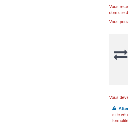
Vous recev
domicile d
Vous pouve
Vous devez
Atten
si le vé
formalit