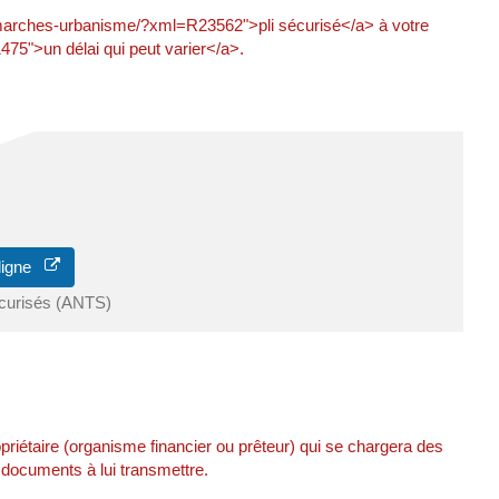
e/demarches-urbanisme/?xml=R23562">pli sécurisé</a> à votre
475">un délai qui peut varier</a>.
 ligne
écurisés (ANTS)
opriétaire (organisme financier ou prêteur) qui se chargera des
s documents à lui transmettre.