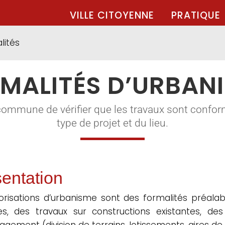
VILLE CITOYENNE
PRATIQUE
lités
MALITÉS D’URBAN
commune de vérifier que les travaux sont confor
type de projet et du lieu.
entation
orisations d’urbanisme sont des formalités préalabl
les, des travaux sur constructions existantes, d
gement (division de terrains, lotissements, aires de