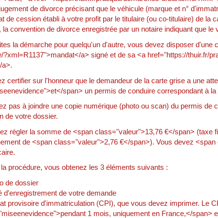
 jugement de divorce précisant que le véhicule (marque et n° d'immatri
cat de cession établi à votre profit par le titulaire (ou co-titulaire) de 
 la convention de divorce enregistrée par un notaire indiquant que le 
ites la démarche pour quelqu'un d'autre, vous devez disposer d'une c
/?xml=R1137">mandat</a> signé et de sa <a href="https://thuir.fr
</a>.
 certifier sur l'honneur que le demandeur de la carte grise a une at
seenevidence">et</span> un permis de conduire correspondant à la c
ez pas à joindre une copie numérique (photo ou scan) du permis de c
on de votre dossier.
ez régler la somme de <span class="valeur">13,76 €</span> (taxe 
ement de <span class="valeur">2,76 €</span>). Vous devez <span 
aire.
e la procédure, vous obtenez les 3 éléments suivants :
 de dossier
 d'enregistrement de votre demande
cat provisoire d'immatriculation (CPI), que vous devez imprimer. Le 
"miseenevidence">pendant 1 mois, uniquement en France,</span> en a