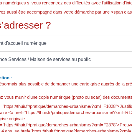
 numériques si vous rencontrez des difficultés avec l'utilisation d'inte
ez aussi être accompagné dans votre démarche par une <span cla
’adresser ?
nt d'accueil numérique
nce Services / Maison de services au public
tion :
 désormais plus possible de demander une carte grise auprès de la pré
z vous munir d'une copie numérique (photo ou scan) des documents 
f="https://thuir.fr/pratique/demarches-urbanisme/?xml=F1028">Justifi
aire <a href="https://thuir.fr/pratique/demarches-urbanisme/?xml=R
rise originale
="https://thuir.fr/pratique/demarches-urbanisme/?xml=F2878">Preuve d
 4 ans, <a href="https://thuir.fr/pratique/demarches-urbanisme/?xml=