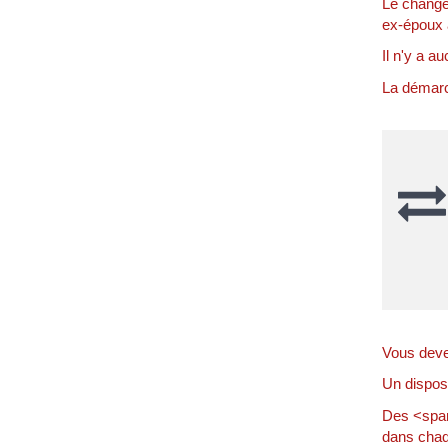
Le changem
ex-époux a
Il n'y a au
La démarch
Vous deve
Un disposi
Des <span
dans chaq