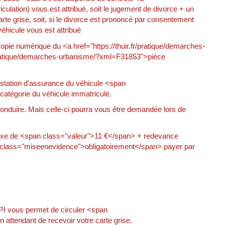
culation) vous est attribué, soit le jugement de divorce + un
la carte grise, soit, si le divorce est prononcé par consentement
véhicule vous est attribué
opie numérique du <a href="https://thuir.fr/pratique/demarches-
/pratique/demarches-urbanisme/?xml=F31853">pièce
testation d'assurance du véhicule <span
atégorie du véhicule immatriculé.
onduire. Mais celle-ci pourra vous être demandée lors de
fixe de <span class="valeur">11 €</span> + redevance
class="miseenevidence">obligatoirement</span> payer par
CPI vous permet de circuler <span
ttendant de recevoir votre carte grise.