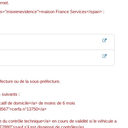
rnet.
ss="miseenevidence">maison France Services</span> :
fecture ou de la sous-préfecture.
suivants :
catif de domicile</a> de moins de 6 mois
13567">cerfa n°13750</a>
u contrôle technique</a> en cours de validité si le véhicule a
F2880">sauf s'il est dispensé de contrôle</a>