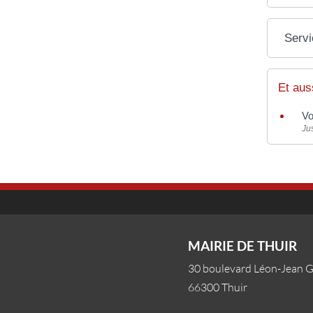
Servi
Et aus
Vo
Jus
MAIRIE DE THUIR
30 boulevard Léon-Jean 
66300 Thuir