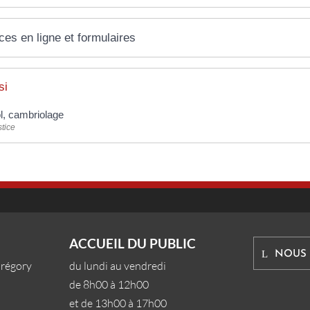
ces en ligne et formulaires
si
l, cambriolage
tice
ACCUEIL DU PUBLIC
NOUS
Grégory
du lundi au vendredi
de 8h00 à 12h00
et de 13h00 à 17h00