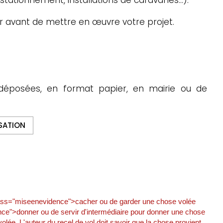
r avant de mettre en œuvre votre projet.
déposées, en format papier, en mairie ou de
SATION
lass="miseenevidence">cacher ou de garder une chose volée
nce">donner ou de servir d'intermédiaire pour donner une chose
ée. L'auteur du recel de vol doit savoir que la chose provient