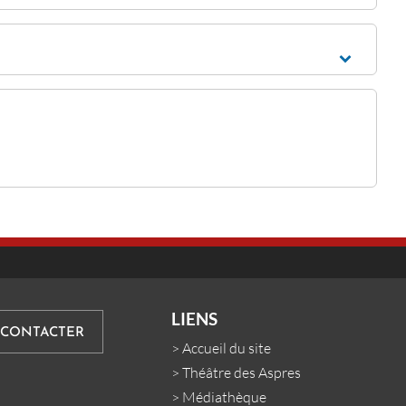
LIENS
 CONTACTER
>
Accueil du site
>
Théâtre des Aspres
>
Médiathèque