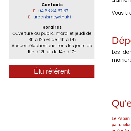
Contacts
04 68 84 67 67
Vous tr
urbanisme@thuir.fr
Horaires
Ouverture au public: mardi et jeudi de
Dép
8h à 12h et de 14h à 17h
Accueil téléphonique: tous les jours de
Les de
10h à 12h et de 14h à 17h
manière
Élu référent
Qu'e
Le <span 
par quelq
volée</spa