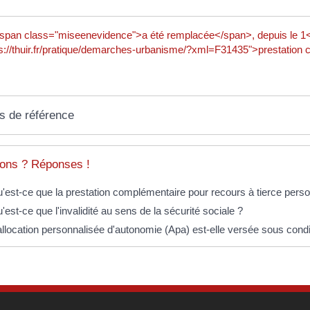
pan class="miseenevidence">a été remplacée</span>, depuis le 1
ps://thuir.fr/pratique/demarches-urbanisme/?xml=F31435">prestation
s de référence
ons ? Réponses !
'est-ce que la prestation complémentaire pour recours à tierce per
'est-ce que l'invalidité au sens de la sécurité sociale ?
allocation personnalisée d'autonomie (Apa) est-elle versée sous cond