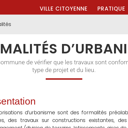
VILLE CITOYENNE
PRATIQUE
lités
MALITÉS D’URBAN
commune de vérifier que les travaux sont confor
type de projet et du lieu.
entation
orisations d’urbanisme sont des formalités préalabl
les, des travaux sur constructions existantes, d
gement (division de terrains, lotissements, aires de