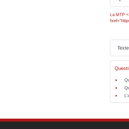
La MTP <s
href="htt
Texte
Questi
Qu
Qu
L'