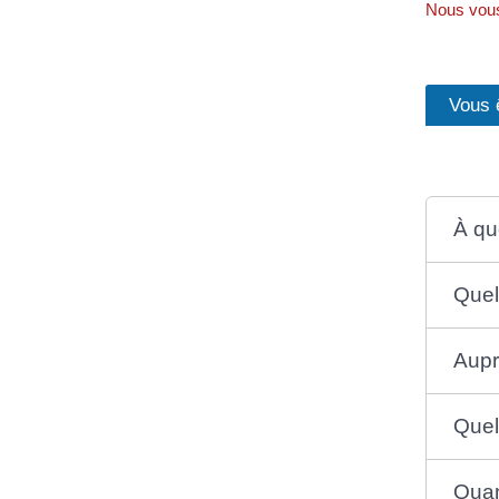
Nous vous 
Vous ê
À qu
Quel
Aupr
Quel
Quan