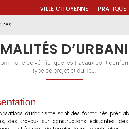
VILLE CITOYENNE
PRATIQUE
lités
MALITÉS D’URBAN
commune de vérifier que les travaux sont confor
type de projet et du lieu.
entation
orisations d’urbanisme sont des formalités préalabl
les, des travaux sur constructions existantes, d
gement (division de terrains, lotissements, aires de