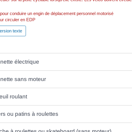
ur circuler en EDP
version texte
inette électrique
tinette sans moteur
euil roulant
ers ou patins à roulettes
che à roulettes ou skateboard (sans moteur)