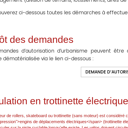
ouverez ci-dessous toutes les démarches à effectue
ôt des demandes
mandes d’autorisation d’urbanisme peuvent être 
 dématérialisée via le lien ci-dessous :
DEMANDE D’AUTORI
ulation en trottinette électriqu
teur de rollers, skateboard ou trottinette (sans moteur) est considéré c
pression">engins de déplacements électriques</span> (trottinette él
rculer sur la piste cyclable lorsqu'elle existe. Les vélos doivent circule