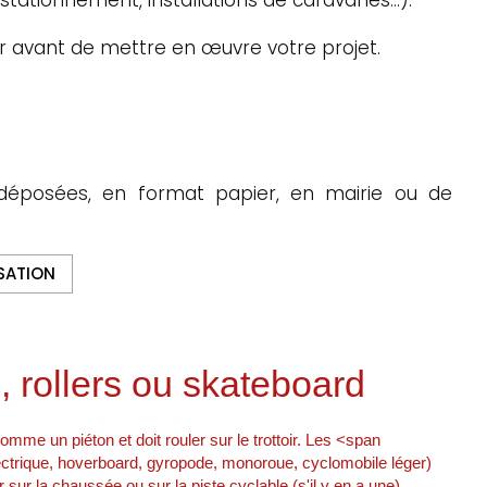
r avant de mettre en œuvre votre projet.
déposées, en format papier, en mairie ou de
SATION
e, rollers ou skateboard
omme un piéton et doit rouler sur le trottoir. Les <span
ectrique, hoverboard, gyropode, monoroue, cyclomobile léger)
r sur la chaussée ou sur la piste cyclable (s'il y en a une).