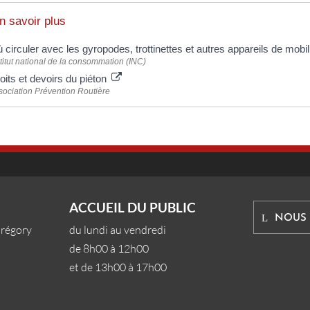
n savoir plus
 circuler avec les gyropodes, trottinettes et autres appareils de mobil
titut national de la consommation (INC)
oits et devoirs du piéton
sociation Prévention Routière
ACCUEIL DU PUBLIC
NOUS
Grégory
du lundi au vendredi
de 8h00 à 12h00
et de 13h00 à 17h00