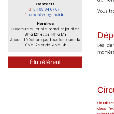
Contacts
04 68 84 67 67
Vous tr
urbanisme@thuir.fr
Horaires
Ouverture au public: mardi et jeudi de
Dép
8h à 12h et de 14h à 17h
Accueil téléphonique: tous les jours de
Les de
10h à 12h et de 14h à 17h
manière
Élu référent
Circ
Un utilisa
class="ex
doivent ci