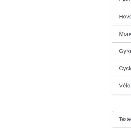
Hove
Mono
Gyr
Cycl
Vélo
Texte