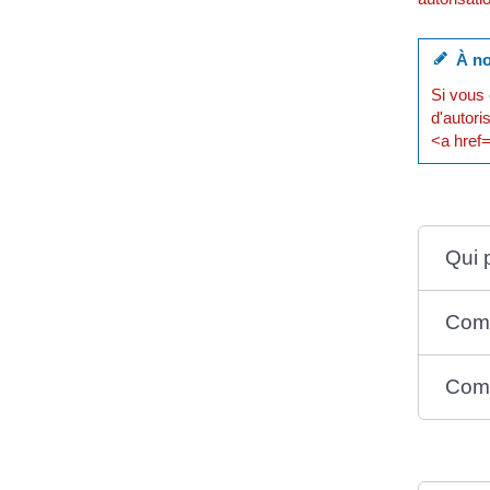
À no
Si vous 
d'autori
<a href=
Qui 
Comm
Comm