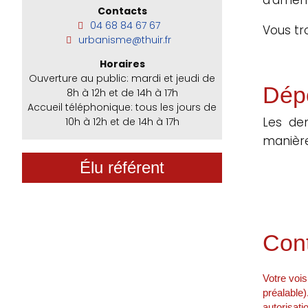
Contacts
04 68 84 67 67
Vous tr
urbanisme@thuir.fr
Horaires
Ouverture au public: mardi et jeudi de
Dép
8h à 12h et de 14h à 17h
Accueil téléphonique: tous les jours de
Les de
10h à 12h et de 14h à 17h
manière
Élu référent
Cont
Votre vois
préalable)
autorisati