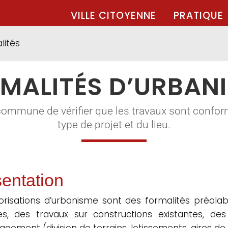
VILLE CITOYENNE
PRATIQUE
lités
MALITÉS D’URBAN
commune de vérifier que les travaux sont confor
type de projet et du lieu.
entation
orisations d’urbanisme sont des formalités préalabl
les, des travaux sur constructions existantes, d
gement (division de terrains, lotissements, aires de