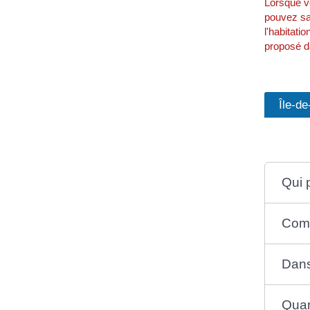
Lorsque vo
pouvez sa
l'habitati
proposé da
Île-d
Qui 
Comm
Dans
Quan