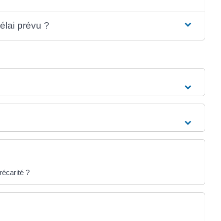
élai prévu ?
écarité ?