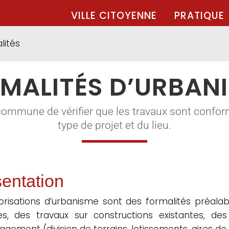
VILLE CITOYENNE
PRATIQUE
lités
MALITÉS D’URBAN
commune de vérifier que les travaux sont confor
type de projet et du lieu.
entation
orisations d’urbanisme sont des formalités préalabl
les, des travaux sur constructions existantes, d
gement (division de terrains, lotissements, aires de