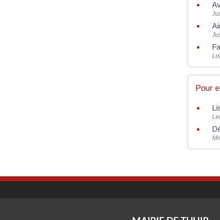
Av
Jus
Ai
Jus
Fa
Lo
Pour e
Li
Le
Dé
Mi