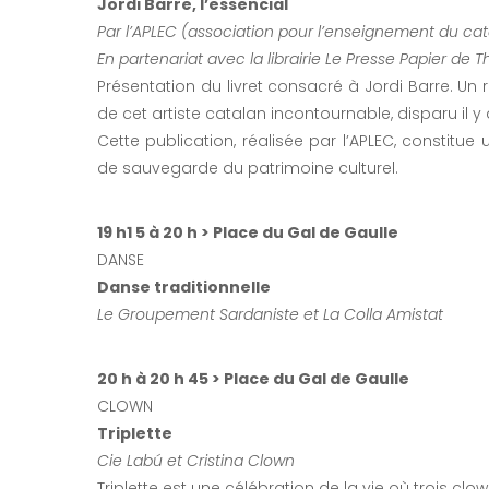
Jordi Barre, l’essencial
Par l’APLEC (association pour l’enseignement du cat
En partenariat avec la librairie Le Presse Papier de Th
Présentation du livret consacré à Jordi Barre. Un 
de cet artiste catalan incontournable, disparu il y 
Cette publication, réalisée par l’APLEC, constitue
de sauvegarde du patrimoine culturel.
19 h1 5 à 20 h > Place du Gal de Gaulle
DANSE
Danse traditionnelle
Le Groupement Sardaniste et La Colla Amistat
20 h à 20 h 45 > Place du Gal de Gaulle
CLOWN
Triplette
Cie Labú et Cristina Clown
Triplette est une célébration de la vie où trois clo