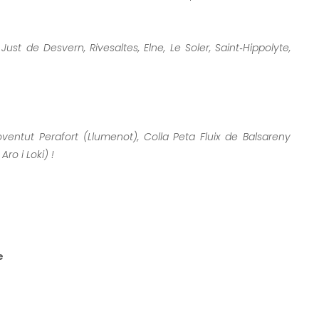
Just de Desvern, Rivesaltes, Elne,
Le Soler, Saint‑Hippolyte,
ventut Perafort (Llumenot),
Colla Peta Fluix de Balsareny
ro i Loki) !
e