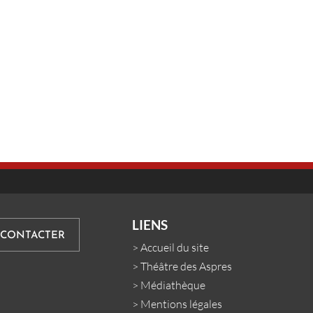
LIENS
 CONTACTER
>
Accueil du site
>
Théâtre des Aspres
>
Médiathèque
>
Mentions légales