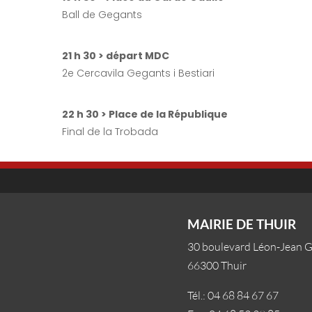
Ball de Gegants
21 h 30 > départ MDC
2e Cercavila Gegants i Bestiari
22 h 30 > Place de la République
Final de la Trobada
MAIRIE DE THUIR
30 boulevard Léon-Jean 
66300 Thuir
Tél.: 04 68 84 67 67