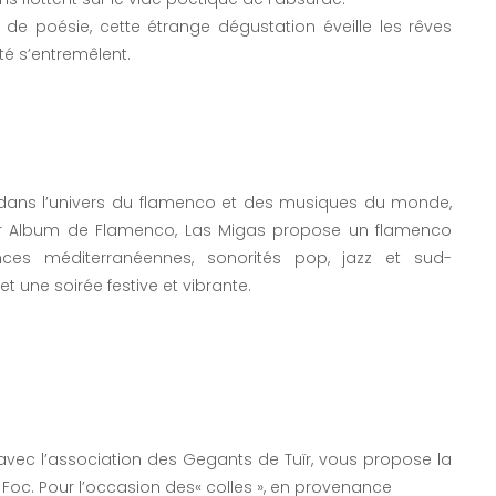
 de poésie, cette étrange dégustation éveille les rêves
é s’entremêlent.
 dans l’univers du flamenco et des musiques du monde,
eur Album de Flamenco, Las Migas propose un flamenco
ences méditerranéennes, sonorités pop, jazz et sud-
 une soirée festive et vibrante.
, avec l’association des Gegants de Tuïr, vous propose la
 Foc. Pour l’occasion des« colles », en provenance