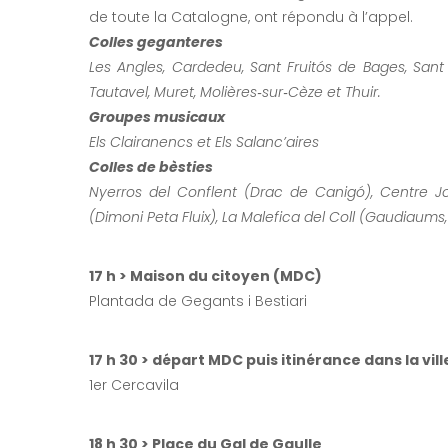
de toute la Catalogne, ont répondu à l’appel.
Colles geganteres
Les Angles, Cardedeu, Sant Fruitós de Bages, Sant 
Tautavel, Muret, Molières‑sur‑Cèze et Thuir.
Groupes musicaux
Els Clairanencs et Els Salanc’aires
Colles de bèsties
Nyerros del Conflent (Drac de Canigó),
Centre Jo
(Dimoni Peta Fluix), La Malefica del Coll (Gaudiaums, A
17 h > Maison du citoyen (MDC)
Plantada de Gegants i Bestiari
17 h 30 > départ MDC puis itinérance dans la vill
1er Cercavila
18 h 30 > Place du Gal de Gaulle