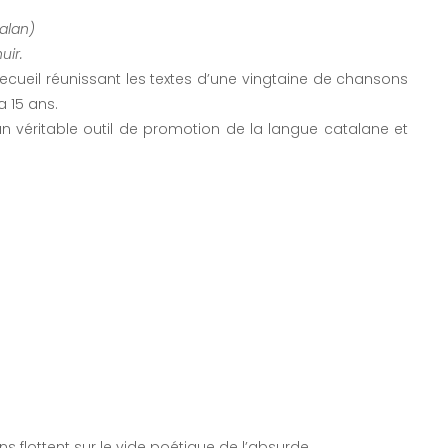
alan)
uir.
recueil réunissant les textes d’une vingtaine de chansons
a 15 ans.
 un véritable outil de promotion de la langue catalane et
wns flottent sur le vide poétique de l’absurde.