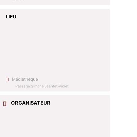
LIEU
Médiathèque
Passage Simone Jeantet-Violet
ORGANISATEUR