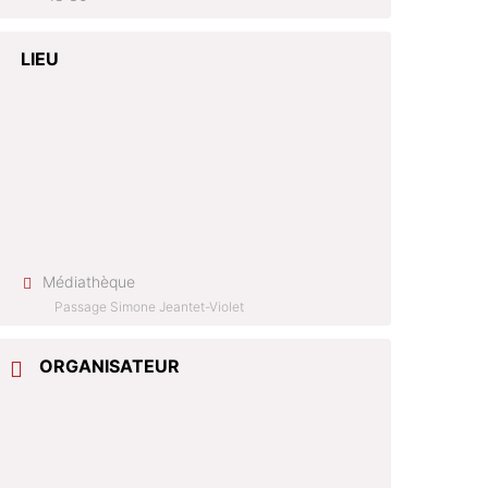
LIEU
Médiathèque
Passage Simone Jeantet-Violet
ORGANISATEUR