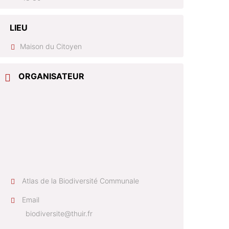
LIEU
Maison du Citoyen
ORGANISATEUR
Atlas de la Biodiversité Communale
Email
biodiversite@thuir.fr